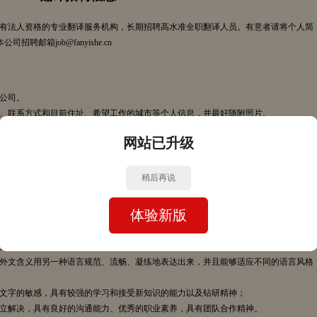
有法人资格的专业翻译服务机构，长期招聘高水准全职翻译人员。有意者请将个人简
聘邮箱job@fanyishe.cn
本公司。
特长、联系方式和目前住址、希望工作的城市等个人信息，并最好随附照片。
子邮件安排面试和笔试。
网站已升级
份简历回复，请谅解。
话咨询，请谅解。
稍后再说
、俄语、西班牙语、意大利语、阿拉伯语、葡萄牙语
到客户和公司设定的质量标准。负责电子文档的翻译、校对以及格式等后期处理。
体验新版
计算机、通讯、自动化、电子等），或有参与大型翻译项目的经历；
达
200万字以上
；
的中外文含义用另一种语言规范、流畅、凝练地表达出来，并且能够适应不同的语言风格
持对文字的敏感，具有较强的学习和接受新知识的能力以及钻研精神；
并独立解决，具有良好的沟通能力、优秀的职业素养，具有团队合作精神。