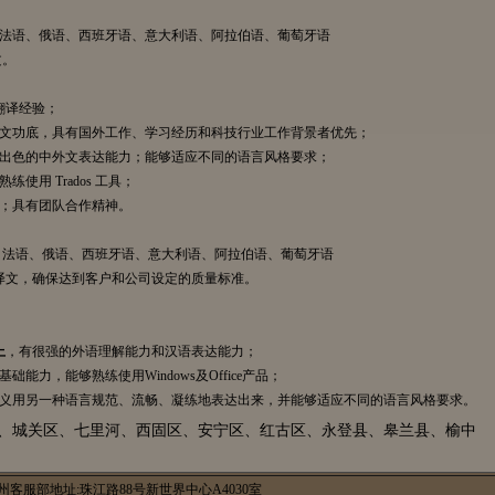
法语、俄语、西班牙语、意大利语、阿拉伯语、葡萄牙语
文。
翻译经验；
文功底，具有国外工作、学习经历和科技行业工作背景者优先；
练、出色的中外文表达能力；能够适应不同的语言风格要求；
使用 Trados 工具；
腻；具有团队合作精神。
法语、俄语、西班牙语、意大利语、阿拉伯语、葡萄牙语
对译文，确保达到客户和公司设定的质量标准。
上
，有很强的外语理解能力和汉语表达能力；
能力，能够熟练使用Windows及Office产品；
文含义用另一种语言规范、流畅、凝练地表达出来，并能够适应不同的语言风格要求。
州市、城关区、七里河、西固区、安宁区、红古区、永登县、皋兰县、榆中
州客服部地址:珠江路88号新世界中心A4030室