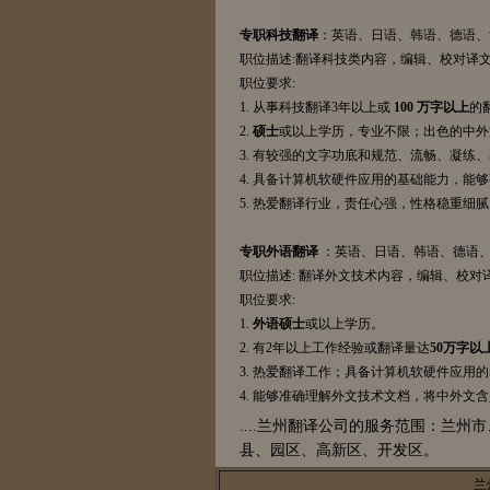
专职科技翻译
：英语、日语、韩语、德语、
职位描述:翻译科技类内容，编辑、校对译
职位要求:
1. 从事科技翻译3年以上或
100 万字以上
的
2.
硕士
或以上学历，专业不限；出色的中外
3. 有较强的文字功底和规范、流畅、凝
4. 具备计算机软硬件应用的基础能力，能够熟练
5. 热爱翻译行业，责任心强，性格稳重细
专职外语翻译
：英语、日语、韩语、德语、
职位描述: 翻译外文技术内容，编辑、校
职位要求:
1.
外语硕士
或以上学历。
2. 有2年以上工作经验或翻译量达
50万字以
3. 热爱翻译工作；具备计算机软硬件应用的基础
4. 能够准确理解外文技术文档，将中外
....兰州翻译公司的服务范围：兰
县、园区、高新区、开发区。
兰