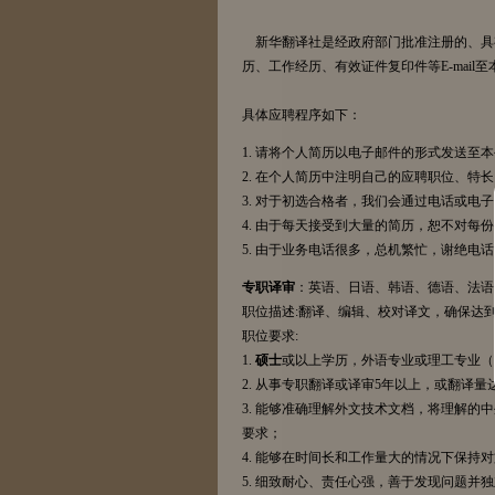
新华翻译社是经政府部门批准注册的、具
历、工作经历、有效证件复印件等E-mail至本公司招
具体应聘程序如下：
1. 请将个人简历以电子邮件的形式发送至
2. 在个人简历中注明自己的应聘职位、
3. 对于初选合格者，我们会通过电话或电
4. 由于每天接受到大量的简历，恕不对每
5. 由于业务电话很多，总机繁忙，谢绝电
专职译审
：英语、日语、韩语、德语、法语
职位描述:翻译、编辑、校对译文，确保达
职位要求:
1.
硕士
或以上学历，外语专业或理工专业（
2. 从事专职翻译或译审5年以上，或翻译量
3. 能够准确理解外文技术文档，将理解
要求；
4. 能够在时间长和工作量大的情况下保
5. 细致耐心、责任心强，善于发现问题