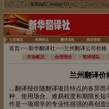
集团总机：4008281111
公司概况
经营特点
翻译流程
项目管理
首页
>>>
新华翻译社
>>>兰州翻译公司价格
市场概况
合理报价
笔译团队
兰州翻译价
....翻译报价随翻译项目特点的各异
种、使用场合、难易程度和期限长短
作是一项艰辛的专业性很强的再创造